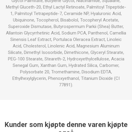
Glycol Palmitate, Butylene Glycol, Niacinamide, Squalane,
Methyl Gluceth-20, Ethyl Lactyl Retinoate, Palmitoyl Tripeptide-
1, Palmitoyl Tetrapeptide-7, Ceramide NP, Hyaluronic Acid,
Ubiquinone, Tocopherol, Bisabolol, Tocopheryl Acetate,
Superoxide Dismutase, Butyrospermum Parkii (Shea) Butter,
Allantoin Glycyrrhetinic Acid, Sodium PCA, Panthenol, Camellia
Sinensis Leaf Extract, Portulaca Oleracea Extract, Linoleic
Acid, Cholesterol, Linolenic Acid, Magnesium Aluminum
Silicate, Dimethyl Isosorbide, Dimethicone, Glyceryl Stearate,
PEG-100 Stearate, Steareth-2, Hydroxyethylcellulose, Acacia
Senegal Gum, Xanthan Gum, Hydrated Silica, Carbomer,
Polysorbate 20, Tromethamine, Disodium EDTA,
Ethylhexylglycerin, Phenoxyethanol, Titanium Dioxide (CI
77891).
Kunder som kjøpte denne varen kjøpte