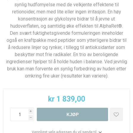
synlig hudfornyelse med de velkjente effektene til
retionoider, men med lite eller ingen irritasjon. En høy
konsentrasjon av glykolsyre bidrar til å jevne ut
hudoverflaten, og samtidig øke effekten til AlphaRet®.
Den svært fuktighetsgivende formuleringen inneholder
også en kraftpakke med peptider som ytterligere bidrar til
å redusere linjer og rynker, i tillegg til antioksidanter som
beskytter mot frie radikaler. En trio av beroligende
ingredienser hjelper til å holde huden i balanse. Ved jevnlig
bruk kan man forvente en synlig forbedring av huden etter
omkring fire uker (resultater kan variere).
kr 1 839,00
i
KJØP
h
Vennligst velg adressen du vil sende til