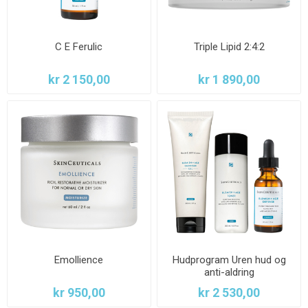
C E Ferulic
Triple Lipid 2:4:2
kr 2 150,00
kr 1 890,00
Emollience
Hudprogram Uren hud og
anti-aldring
kr 950,00
kr 2 530,00