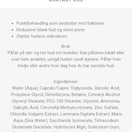
KONTAKT OSS
Punktbehandling som beskytter mot bakterier.
Reduserer blank hud og store porer.
Støtter hudens mikrobiom.
Bruk:
Påfør på tørr og ren hud om kvelden. Kan påføres lokalt eller
over hele ansiktet, unngå huden rundt øynene. Påfør hver
tredje eller andre hver dag hvis du har sensitiv hud.
Ingredienser:
Water (Aqua), Caprylic/Capric Triglyceride, Glycolic Acid,
Propylene Glycol, Dimethicone, Betaine, Cetearyl Alcohol,
Glyceryl Stearate, PEG-100 Stearate, Glycerin, Ammonia,
Salicylic Acid, Citronellyl Methylcrotonate, Zinc Sulfate,
Chlorella Vulgaris Extract, Laminaria Digitata Extract, Maris
Aqua (Sea Water), Saccharide Isomerate, Tetrasodium
Glutamate Diacetate, Hydrolyzed Algin, Sclerotium Gum,