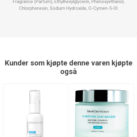
Fragrance (Parfum), Ethylhexylglycerin, Phenoxyethanol,
Chlorphenesin, Sodium Hydroxide, O-Cymen-5-Ol.
Kunder som kjøpte denne varen kjøpte
også