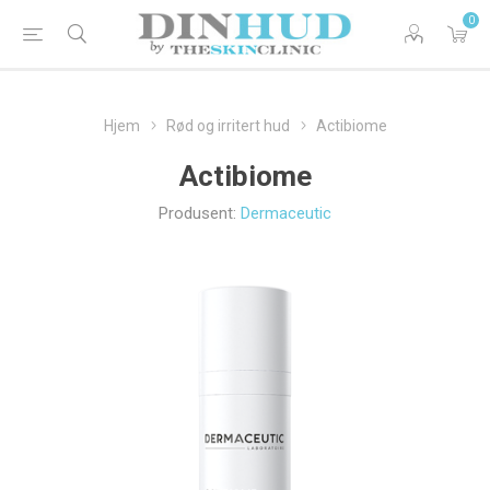
0
Hjem
Rød og irritert hud
Actibiome
Actibiome
Produsent:
Dermaceutic