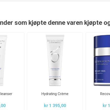
nder som kjøpte denne varen kjøpte o
Cleanser
Hydrating Crème
Recov
,00
kr 1 395,00
kr 