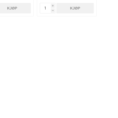
i
KJØP
KJØP
h