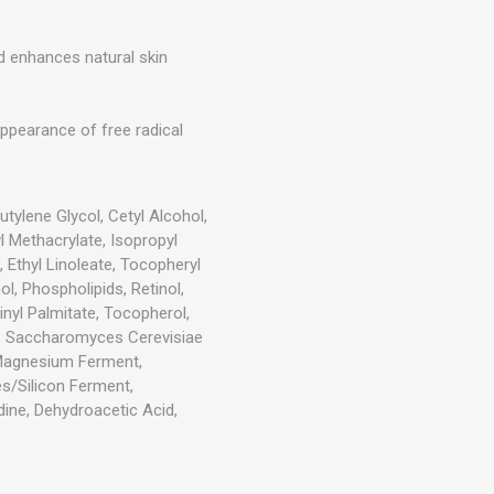
d enhances natural skin
ppearance of free radical
tylene Glycol, Cetyl Alcohol,
l Methacrylate, Isopropyl
 Ethyl Linoleate, Tocopheryl
l, Phospholipids, Retinol,
inyl Palmitate, Tocopherol,
ct, Saccharomyces Cerevisiae
/Magnesium Ferment,
/Silicon Ferment,
dine, Dehydroacetic Acid,