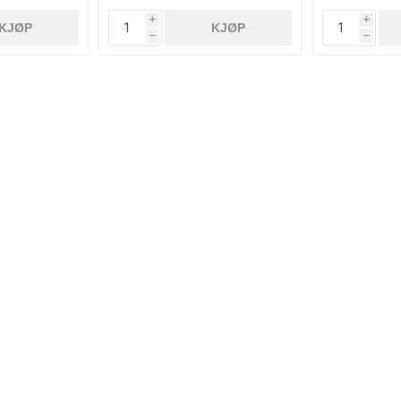
i
i
KJØP
KJØP
h
h