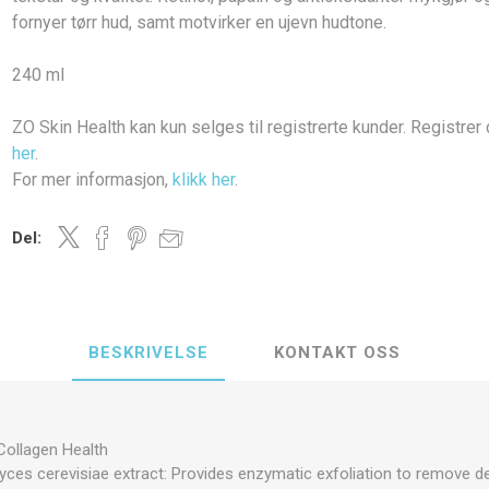
fornyer tørr hud, samt motvirker en ujevn hudtone.
240 ml
ZO Skin Health kan kun selges til registrerte kunder. Registrer
rt hud
smetics
Dermaceutic
her
.
For mer informasjon,
klikk her
.
Del:
BESKRIVELSE
KONTAKT OSS
 Collagen Health
es cerevisiae extract: Provides enzymatic exfoliation to remove d