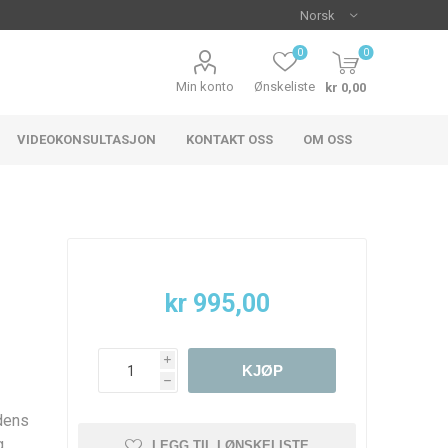
0
0
Min konto
Ønskeliste
kr 0,00
VIDEOKONSULTASJON
KONTAKT OSS
OM OSS
kr 995,00
i
inger
Rød og irritert hud
KJØP
oStrata
Colorescience
h
udens
g
LEGG TIL I ØNSKELISTE