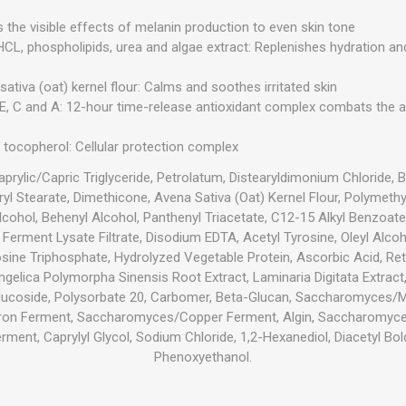
its the visible effects of melanin production to even skin tone
HCL, phospholipids, urea and algae extract: Replenishes hydration an
ativa (oat) kernel flour: Calms and soothes irritated skin
E, C and A: 12-hour time-release antioxidant complex combats the a
e, tocopherol: Cellular protection complex
prylic/Capric Triglyceride, Petrolatum, Distearyldimonium Chloride, Bu
yl Stearate, Dimethicone, Avena Sativa (Oat) Kernel Flour, Polymethy
Alcohol, Behenyl Alcohol, Panthenyl Triacetate, C12-15 Alkyl Benzoate,
rment Lysate Filtrate, Disodium EDTA, Acetyl Tyrosine, Oleyl Alcoho
sine Triphosphate, Hydrolyzed Vegetable Protein, Ascorbic Acid, Ret
gelica Polymorpha Sinensis Root Extract, Laminaria Digitata Extra
 Glucoside, Polysorbate 20, Carbomer, Beta-Glucan, Saccharomyces
on Ferment, Saccharomyces/Copper Ferment, Algin, Saccharomyces
nt, Caprylyl Glycol, Sodium Chloride, 1,2-Hexanediol, Diacetyl Bol
Phenoxyethanol.