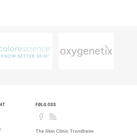
NT
FØLG OSS
t
s
The Skin Clinic Trondheim