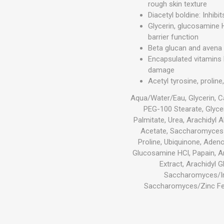
rough skin texture
Diacetyl boldine: Inhib
Glycerin, glucosamine 
barrier function
Beta glucan and avena s
Encapsulated vitamins 
damage
Acetyl tyrosine, prolin
Aqua/Water/Eau, Glycerin, Ca
PEG-100 Stearate, Glycer
Palmitate, Urea, Arachidyl 
Acetate, Saccharomyces Fe
Proline, Ubiquinone, Adeno
Glucosamine HCl, Papain, An
Extract, Arachidyl
Saccharomyces/Ir
Saccharomyces/Zinc Ferme