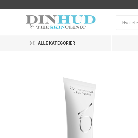
ALLE KATEGORIER
Hudprogram
Uren hu
SkinCeuticals
ZO Skin 