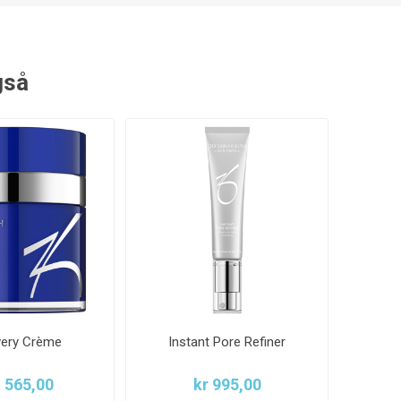
gså
ery Crème
Instant Pore Refiner
1 565,00
kr 995,00