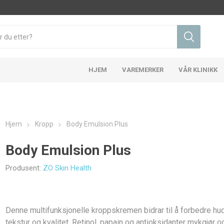
HJEM
VAREMERKER
VÅR KLINIKK
Hjem
Kropp
Body Emulsion Plus
Body Emulsion Plus
Produsent:
ZO Skin Health
d og kviser
Rynker og anti-aldring
Pigmenter
Health
Skinbetter Science
Ne
Denne multifunksjonelle kroppskremen bidrar til å forbedre h
tekstur og kvalitet. Retinol, papain og antioksidanter mykgjør o