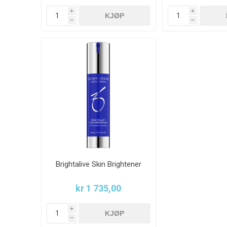
i
i
KJØP
h
h
Brightalive Skin Brightener
kr 1 735,00
i
KJØP
h