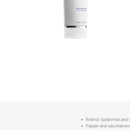
Dehydre
Oxygenetix
Grande Co
Retinol: Epidermal and
Papain and saccharomyc