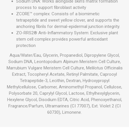
Sodium DNA: Works alongside skin’s matrix formation
process to support fibroblast activity
ZCORE™ complex: Consists of a biomimetic
tetrapeptide and sweet yellow clover, and supports the
anchoring fibrils for dermal-epidermal junction integrity.
ZO-RRS2® Anti-Inflammatory System: Exclusive plant
stem cell complex provides powerful antioxidant
protection
Aqua/Water/Eau, Glycerin, Propanediol, Dipropylene Glycol,
Sodium DNA, Leontopodium Alpinum Meristem Cell Culture,
Marrubium Vulgare Meristem Cell Culture, Melilotus Officinalis
Extract, Tocopheryl Acetate, Retinyl Palmitate, Caprooyl
Tetrapeptide-3, Lecithin, Dextran, Hydroxypropyl
Methylcellulose, Carbomer, Aminomethyl Propanol, Cellulose,
Polysorbate 20, Caprylyl Glycol, Lactose, Ethylhexylglycerin,
Hexylene Glycol, Disodium EDTA, Citric Acid, Phenoxyethanol,
Fragrance/Parfum, Ultramarines (CI 77007), Ext. Violet 2 (CI
60730), Limonene.