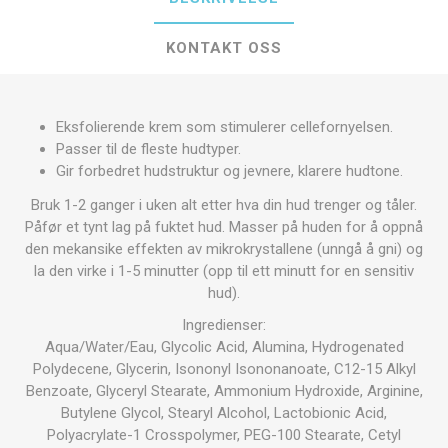
KONTAKT OSS
Eksfolierende krem som stimulerer cellefornyelsen.
Passer til de fleste hudtyper.
Gir forbedret hudstruktur og jevnere, klarere hudtone.
Bruk 1-2 ganger i uken alt etter hva din hud trenger og tåler.
Påfør et tynt lag på fuktet hud. Masser på huden for å oppnå
den mekansike effekten av mikrokrystallene (unngå å gni) og
la den virke i 1-5 minutter (opp til ett minutt for en sensitiv
hud).
Ingredienser:
Aqua/Water/Eau, Glycolic Acid, Alumina, Hydrogenated
Polydecene, Glycerin, Isononyl Isononanoate, C12-15 Alkyl
Benzoate, Glyceryl Stearate, Ammonium Hydroxide, Arginine,
Butylene Glycol, Stearyl Alcohol, Lactobionic Acid,
Polyacrylate-1 Crosspolymer, PEG-100 Stearate, Cetyl