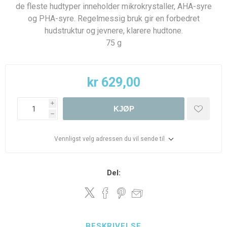
de fleste hudtyper inneholder mikrokrystaller, AHA-syre
og PHA-syre. Regelmessig bruk gir en forbedret
hudstruktur og jevnere, klarere hudtone.
75 g
kr 629,00
i
KJØP
h
Vennligst velg adressen du vil sende til
Del:
BESKRIVELSE