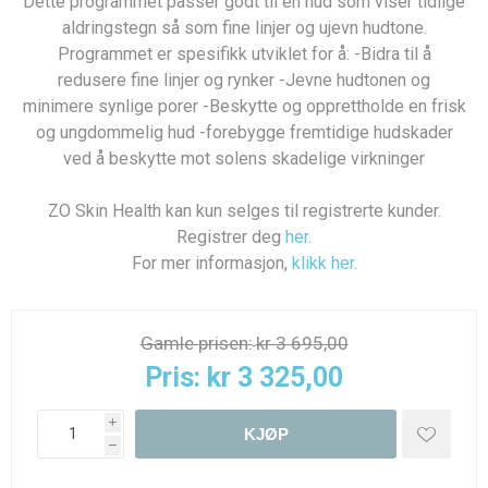
Dette programmet passer godt til en hud som viser tidlige
aldringstegn så som fine linjer og ujevn hudtone.
Programmet er spesifikk utviklet for å: -Bidra til å
redusere fine linjer og rynker -Jevne hudtonen og
minimere synlige porer -Beskytte og opprettholde en frisk
og ungdommelig hud -forebygge fremtidige hudskader
ved å beskytte mot solens skadelige virkninger
ZO Skin Health kan kun selges til registrerte kunder.
Registrer deg
her
.
For mer informasjon,
klikk her
.
Gamle prisen:
kr 3 695,00
Pris:
kr 3 325,00
i
KJØP
h