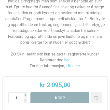
tydlige alringstegn, men som ønsker å beholde en sunn
hud. Første bud for å unngå fine linjer og rynker er å sørge
for at huden er godt hydrert og beskyttet mot skadelige
solstråler. Programmet er spesielt utviklet for å: -Beskytte
og opprettholde en frisk og ungdommelig hud -Forebygge
fremtidige skader ved å beskytte huden fra solen -
Forbedre og opprettholde en jevn hudtone og minimere
porer -Sørge for at huden er godt hydrert
ZO Skin Health kan kun selges til registrerte kunder.
Registrer deg
her
.
For mer informasjon,
klikk her
.
kr 2 095,00
i
KJØP
h