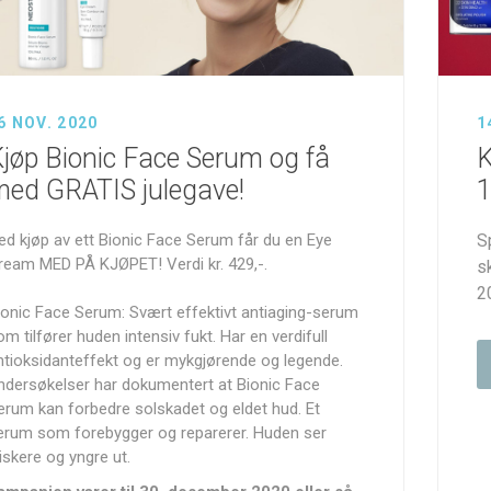
6 NOV. 2020
1
rt hud
smetics
Dermaceutic
jøp Bionic Face Serum og få
K
ed GRATIS julegave!
1
ed kjøp av ett Bionic Face Serum får du en Eye
S
ream MED PÅ KJØPET! Verdi kr. 429,-.
s
2
ionic Face Serum: Svært effektivt antiaging-serum
om tilfører huden intensiv fukt. Har en verdifull
ntioksidanteffekt og er mykgjørende og legende.
ndersøkelser har dokumentert at Bionic Face
erum kan forbedre solskadet og eldet hud. Et
erum som forebygger og reparerer. Huden ser
riskere og yngre ut.