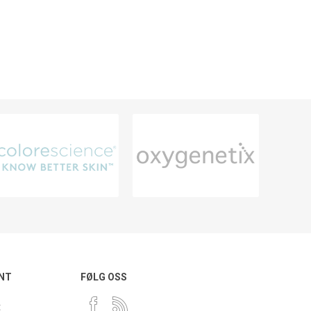
NT
FØLG OSS
t