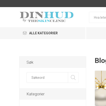
ALLE KATEGORIER
Hudprogram
Blo
Søk
Uren hu
SkinCeuticals
ZO Skin 
Kategorier