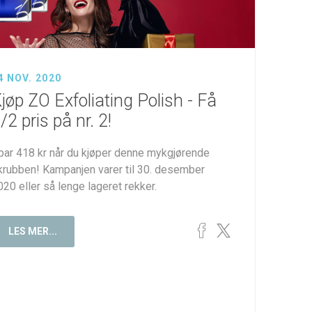
4 NOV. 2020
jøp ZO Exfoliating Polish - Få
/2 pris på nr. 2!
par 418 kr når du kjøper denne mykgjørende
krubben! Kampanjen varer til 30. desember
020 eller så lenge lageret rekker.
LES MER...