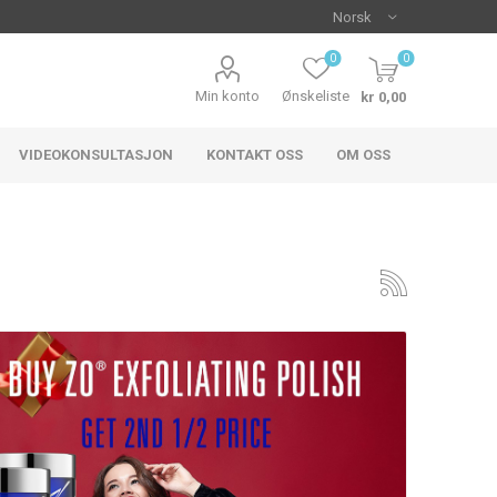
0
0
Min konto
Ønskeliste
kr 0,00
VIDEOKONSULTASJON
KONTAKT OSS
OM OSS
inger
Rød og irritert hud
oStrata
Colorescience