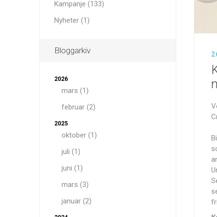
Kampanje (133)
Nyheter (1)
Bloggarkiv
2
Dehydre
Oxygenetix
Grande Co
K
2026
m
mars (1)
V
februar (2)
C
2025
oktober (1)
B
s
juli (1)
a
juni (1)
U
S
mars (3)
s
januar (2)
f