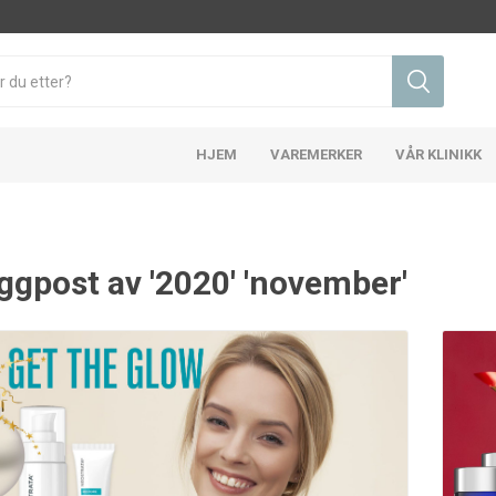
HJEM
VAREMERKER
VÅR KLINIKK
ggpost av '2020' 'november'
d og kviser
Rynker og anti-aldring
Pigmenter
Health
Skinbetter Science
Ne