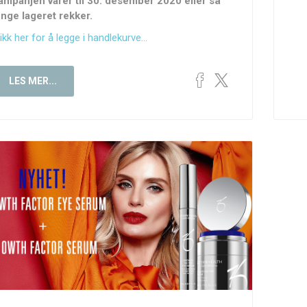
ampanjen varer til 30. desember 2020 eller så
enge lageret rekker.
ikk her for å legge i handlekurve...
LES MER...