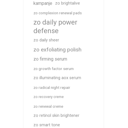
kampanje
zo brightalive
zo complexion renewal pads
zo daily power
defense
zo daily sheer
zo exfoliating polish
zo firming serum
zo growth factor serum
zo illuminating aox serum
zo radical night repair
zo recovery creme
zo renewal creme
zo retinol skin brightener
zo smart tone