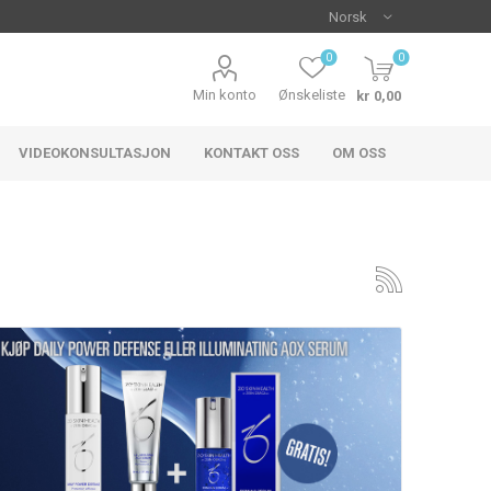
0
0
Min konto
Ønskeliste
kr 0,00
VIDEOKONSULTASJON
KONTAKT OSS
OM OSS
inger
Rød og irritert hud
oStrata
Colorescience