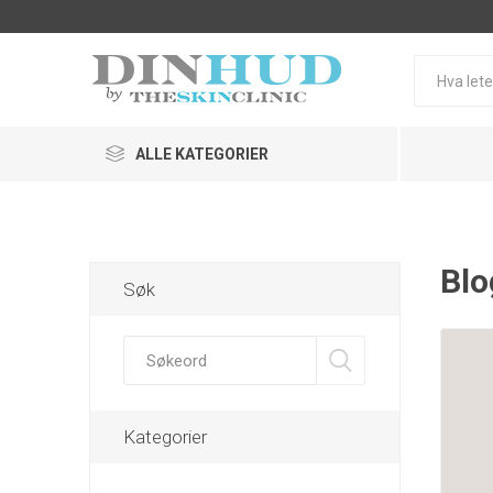
ALLE KATEGORIER
Hudprogram
Blo
Søk
Uren hu
SkinCeuticals
ZO Skin 
Kategorier