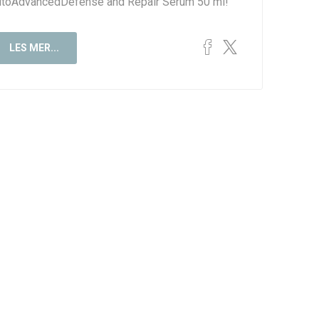
ltoAdvancedDefense and Repair Serum 50 ml!
LES MER...