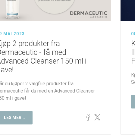
9 MAI 2023
0
rt hud
smetics
Dermaceutic
jøp 2 produkter fra
K
ermaceutic - få med
I
dvanced Cleanser 150 ml i
F
ave!
K
S
år du kjøper 2 valgfrie produkter fra
ermaceutic får du med en Advanced Cleanser
50 ml i gave!
LES MER...