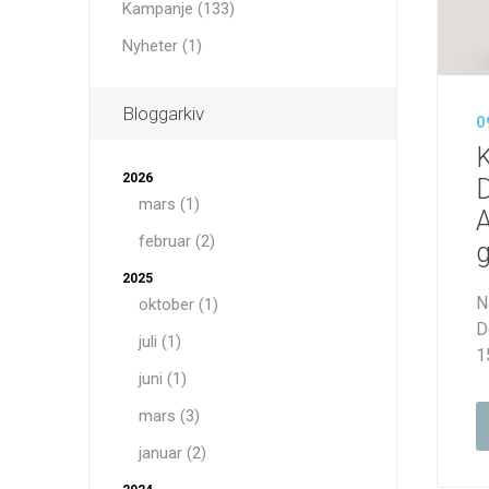
Kampanje (133)
Nyheter (1)
Bloggarkiv
0
Dehydre
Oxygenetix
Grande Co
K
2026
D
mars (1)
A
februar (2)
g
2025
N
oktober (1)
D
juli (1)
1
juni (1)
mars (3)
januar (2)