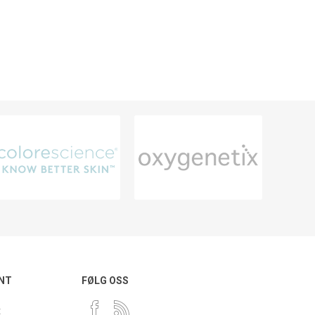
NT
FØLG OSS
t