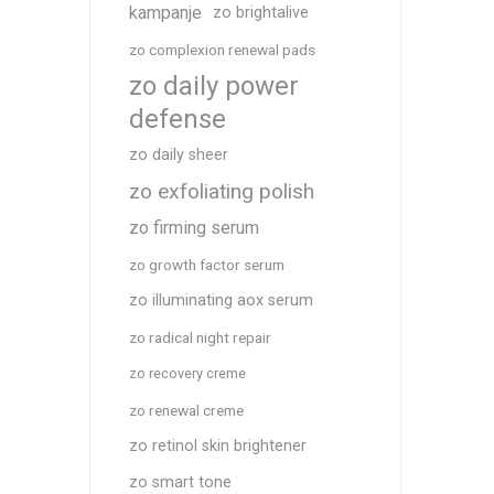
kampanje
zo brightalive
zo complexion renewal pads
zo daily power
defense
zo daily sheer
zo exfoliating polish
zo firming serum
zo growth factor serum
zo illuminating aox serum
zo radical night repair
zo recovery creme
zo renewal creme
zo retinol skin brightener
zo smart tone