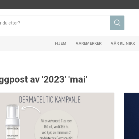
HJEM
VAREMERKER
VÅR KLINIKK
ggpost av '2023' 'mai'
d og kviser
Rynker og anti-aldring
Pigmenter
Health
Skinbetter Science
Ne