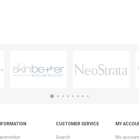
NFORMATION
CUSTOMER SERVICE
MY ACCOU
aremerker
Search
My accoun